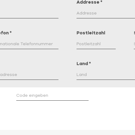
Addresse
*
efon
*
Postleitzahl
Land
*