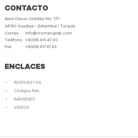
CONTACTO
Ayse Cavus Caddesi No: 17/1
34740 Suadiye – Estambul / Turquía
Correo
: info@cromexgrab.com
Teléfono
: +90216 415 47 00
Fax
: +90216 417 47 65
ENCLACES
RESPUESTOS
Códigos RAL
IMÁGENES
VIDEOS