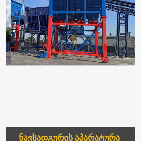
ᲜᲐᲕᲡᲐᲓᲒᲣᲠᲘᲡ ᲐᲞᲐᲠᲐᲢᲣᲠᲐ