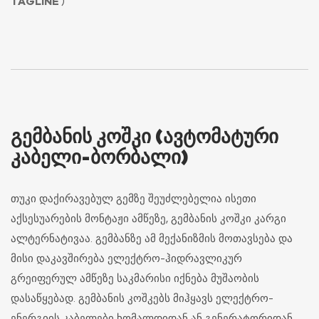
TAGLINE
)
ᲒᲔᲛᲑᲐᲜᲘᲡ ᲙᲝᲨᲙᲘ (ᲐᲕᲢᲝᲛᲐᲢᲣᲠᲘ
ᲙᲐᲑᲔᲚᲘ-ᲑᲝᲠᲑᲐᲚᲘ)
თუკი დაქირავებულ გემზე შეუძლებელია ისეთი
აქსესუარების მონტაჟი ამწეზე, გემბანის კოშკი კარგი
ალტერნატივაა. გემბანზე ამ მექანიზმის მოთავსება და
მისი დაკავშირება ელექტრო-ჰიდრავლიკურ
გრეიფერულ ამწეზე საკმარისი იქნება მუშაობის
დასაწყებად. გემბანის კოშკებს მიჰყავს ელექტრო-
ენერგიის კაბელები ხომალდიდან ან გენერატორიდან