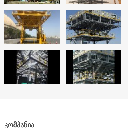
ᲙᲝᲛᲞᲐᲜᲘᲐ