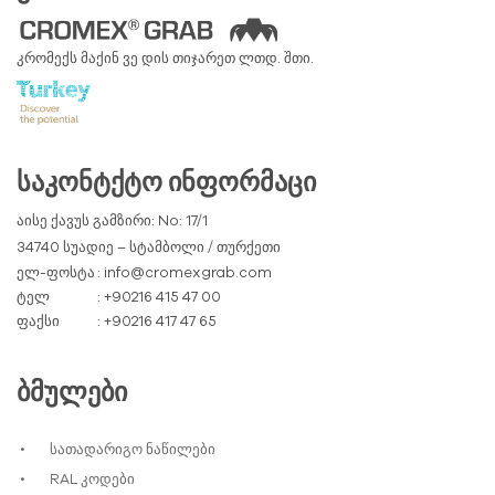
კრომექს მაქინ ვე დის თიჯარეთ ლთდ. შთი.
ᲡᲐᲙᲝᲜᲢᲥᲢᲝ ᲘᲜᲤᲝᲠᲛᲐᲪᲘ
აისე ქავუს გამზირი: No: 17/1
34740 სუადიე – სტამბოლი / თურქეთი
ელ-ფოსტა
: info@cromexgrab.com
ტელ
: +90216 415 47 00
ფაქსი
: +90216 417 47 65
ᲑᲛᲣᲚᲔᲑᲘ
სათადარიგო ნაწილები
RAL კოდები