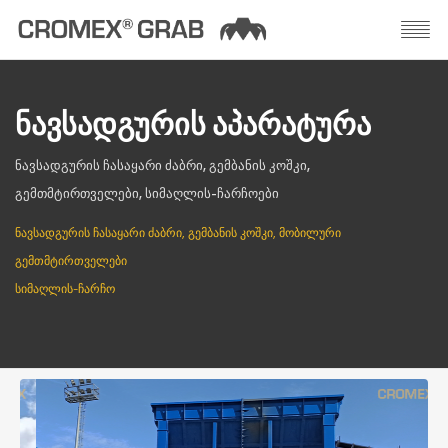
ᲜᲐᲕᲡᲐᲓᲒᲣᲠᲘᲡ ᲐᲞᲐᲠᲐᲢᲣᲠᲐ
ᲜᲐᲕᲡᲐᲓᲒᲣᲠᲘᲡ ᲩᲐᲡᲐᲧᲐᲠᲘ ᲫᲐᲑᲠᲘ, ᲒᲔᲛᲑᲐᲜᲘᲡ ᲙᲝᲨᲙᲘ,
ᲒᲔᲛᲗᲛᲢᲘᲠᲗᲕᲔᲚᲔᲑᲘ, ᲡᲘᲛᲐᲦᲚᲘᲡ-ᲩᲐᲠᲩᲝᲔᲑᲘ
ᲜᲐᲕᲡᲐᲓᲒᲣᲠᲘᲡ ᲩᲐᲡᲐᲧᲐᲠᲘ ᲫᲐᲑᲠᲘ, ᲒᲔᲛᲑᲐᲜᲘᲡ ᲙᲝᲨᲙᲘ, ᲛᲝᲑᲘᲚᲣᲠᲘ
ᲒᲔᲛᲗᲛᲢᲘᲠᲗᲕᲔᲚᲔᲑᲘ
ᲡᲘᲛᲐᲦᲚᲘᲡ-ᲩᲐᲠᲩᲝ