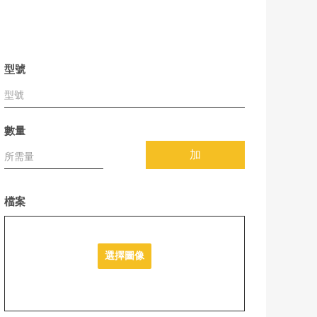
型號
數量
加
檔案
選擇圖像