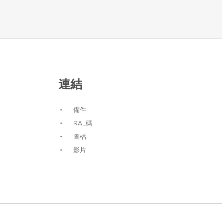
連結
備件
RAL碼
圖檔
影片