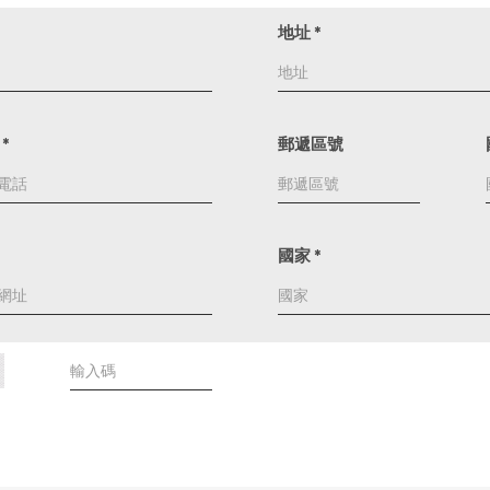
地址
*
話
*
郵遞區號
國家
*