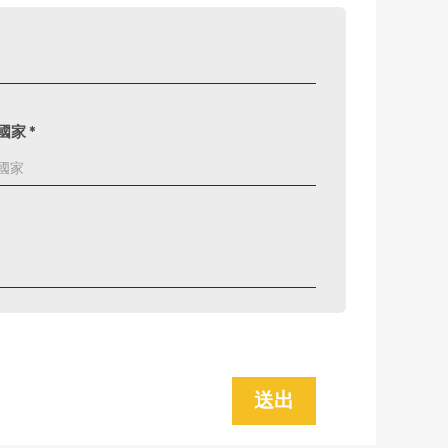
國家
*
送出