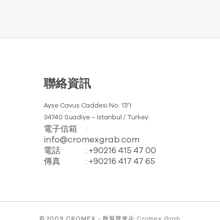
聯絡資訊
Ayse Cavus Caddesi No: 17/1
34740 Suadiye – Istanbul / Turkey
電子信箱
:
info@cromexgrab.com
電話
: +90216 415 47 00
傳真
: +90216 417 47 65
© 2009 CROMEX - 散裝貨夾斗
Cromex Grab