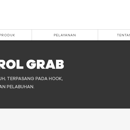
 PRODUK
PELAYANAN
TENTA
ROL GRAB
AUH; TERPASANG PADA HOOK,
AN PELABUHAN.