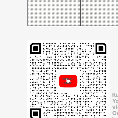
K
Y
v
C