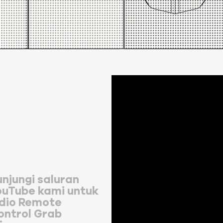
unjungi saluran
ouTube kami untuk
idio Remote
ontrol Grab