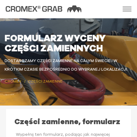
FORMULARZ WYCENY
CZĘŚCI ZAMIENNYCH
DOSTARCZAMY CZĘŚCI ZAMIENNE NA CAŁYM ŚWIECIE I W
KRÓTKIM CZASIE BEZPOŚREDNIO DO WYBRANEJ LOKALIZACJI.
CROMEX
CZĘŚCI ZAMIENNE
Części zamienne, formularz
Wypełnij ten formularz, podając jak najwięcej