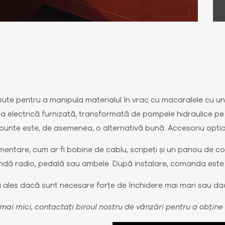
epute pentru a manipula materialul în vrac cu macaralele cu 
ea electrică furnizată, transformată de pompele hidraulice pe
punte este, de asemenea, o alternativă bună. Accesoriu opti
entare, cum ar fi bobine de cablu, scripeți și un panou de co
ndă radio, pedală sau ambele. După instalare, comanda este 
 ales dacă sunt necesare forțe de închidere mai mari sau dacă 
mai mici, contactați biroul nostru de vânzări pentru a obține