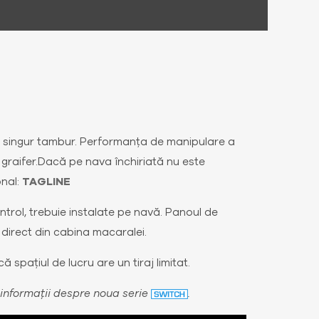
un singur tambur. Performanța de manipulare a
 graifer.Dacă pe nava închiriată nu este
onal:
TAGLINE
ntrol, trebuie instalate pe navă. Panoul de
direct din cabina macaralei.
spațiul de lucru are un tiraj limitat.
 informații despre noua serie
.