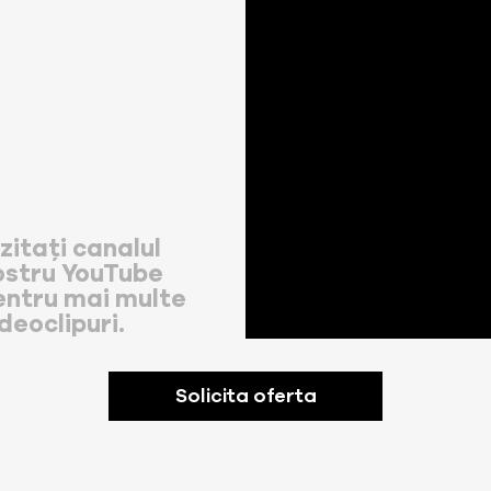
zitați canalul
ostru YouTube
entru mai multe
deoclipuri.
Solicita oferta