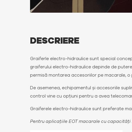
DESCRIERE
Graiferle electro-hidraulice sunt special conc
graiferului electro-hidraulice depinde de puter
permisă montarea accesoriilor pe macarale, o 
De asemenea, echipamentul și accesoriile suplim
control vine cu opțiuni pentru a avea telecoma
Graiferele electro-hidraulice sunt preferate mai
Pentru aplicațiile EOT macarale cu capacități 