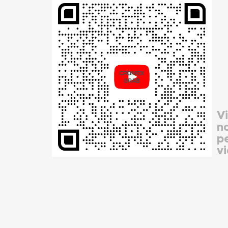
Vi
n
p
vi